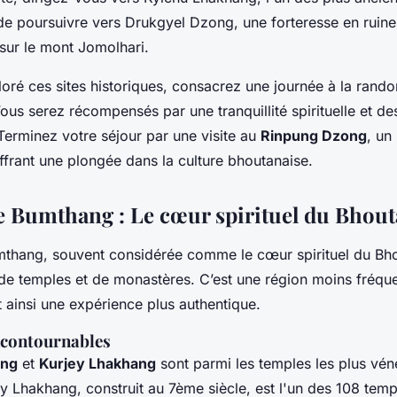
de poursuivre vers Drukgyel Dzong, une forteresse en ruine
sur le mont Jomolhari.
loré ces sites historiques, consacrez une journée à la rand
us serez récompensés par une tranquillité spirituelle et de
Terminez votre séjour par une visite au
Rinpung Dzong
, un
frant une plongée dans la culture bhoutanaise.
de Bumthang : Le cœur spirituel du Bhou
mthang, souvent considérée comme le cœur spirituel du Bho
 de temples et de monastères. C’est une région moins fréque
nt ainsi une expérience plus authentique.
ncontournables
ang
et
Kurjey Lhakhang
sont parmi les temples les plus vén
 Lhakhang, construit au 7ème siècle, est l'un des 108 templ