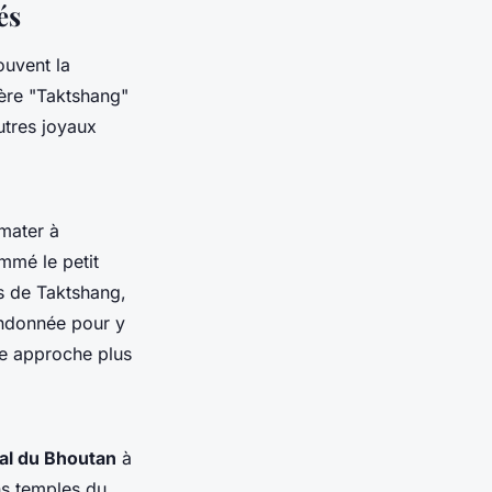
és
ouvent la
ère "Taktshang"
utres joyaux
imater à
mé le petit
es de Taktshang,
andonnée pour y
ne approche plus
al du Bhoutan
à
ns temples du