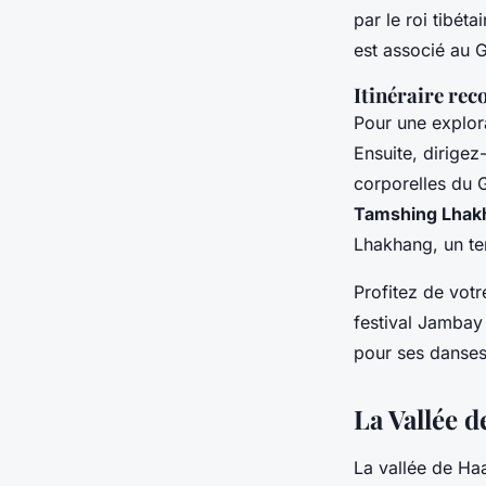
par le roi tibé
est associé au 
Itinéraire r
Pour une explo
Ensuite, dirige
corporelles du 
Tamshing Lhak
Lhakhang, un te
Profitez de vot
festival Jambay
pour ses danses
La Vallée d
La vallée de Haa