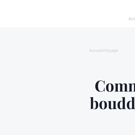
Acc
Accueil
›
Voyage
Comme
boudd