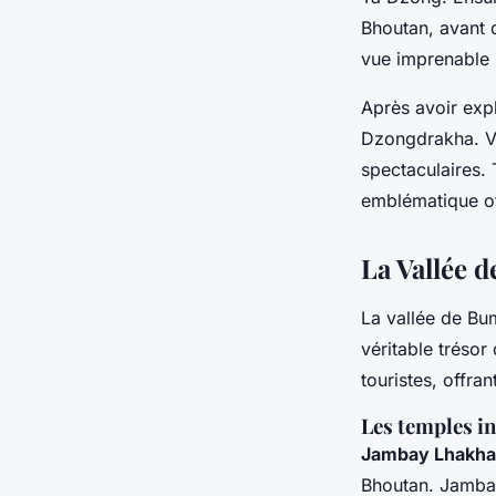
Bhoutan, avant 
vue imprenable 
Après avoir exp
Dzongdrakha. Vo
spectaculaires. 
emblématique of
La Vallée 
La vallée de Bu
véritable trésor
touristes, offra
Les temples i
Jambay Lhakh
Bhoutan. Jambay