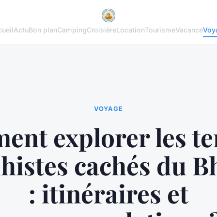
ueil
Actu
Bon plan
Camping
Croisière
Location
Tourisme
Vacance
Voy
VOYAGE
nt explorer les t
histes cachés du B
: itinéraires et