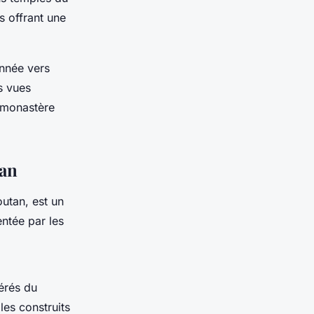
s offrant une
onnée vers
s vues
 monastère
tan
utan, est un
ntée par les
érés du
es construits