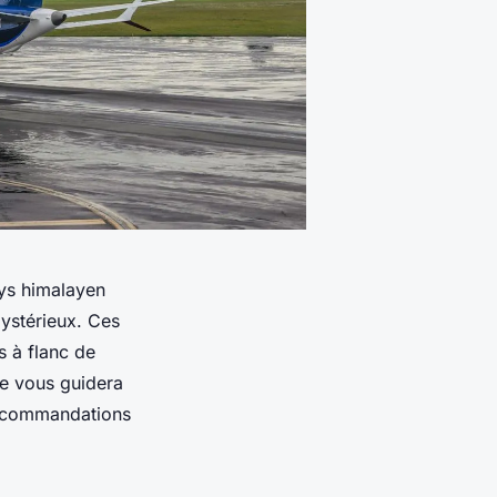
ys himalayen
ystérieux. Ces
s à flanc de
le vous guidera
 recommandations