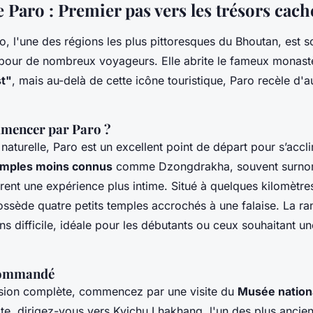
e Paro : Premier pas vers les trésors cach
o, l'une des régions les plus pittoresques du Bhoutan, est s
pour de nombreux voyageurs. Elle abrite le fameux monast
st"
, mais au-delà de cette icône touristique, Paro recèle d'a
mencer par Paro ?
naturelle, Paro est un excellent point de départ pour s’accl
emples moins connus
comme Dzongdrakha, souvent surnom
frent une expérience plus intime. Situé à quelques kilomètr
sède quatre petits temples accrochés à une falaise. La r
s difficile, idéale pour les débutants ou ceux souhaitant u
ecommandé
sion complète, commencez par une visite du
Musée nation
te, dirigez-vous vers Kyichu Lhakhang, l'un des plus ancie