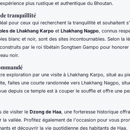
 expérience plus rustique et authentique du Bhoutan.
de tranquillité
idéal pour ceux qui recherchent la tranquillité et souhaitent s
ples de Lhakhang Karpo
et
Lhakhang Nagpo
, connus resp
s blanc et noir, sont des sites incontournables. Selon la l
 construits par le roi tibétain Songtsen Gampo pour honore
eau noir.
ecommandé
 exploration par une visite à Lhakhang Karpo, situé au pi
te, faites une courte randonnée vers Lhakhang Nagpo, situé
vue depuis ce temple est à couper le souffle et offre une p
de visiter le
Dzong de Haa
, une forteresse historique offr
 la vallée. Profitez également de l'occasion pour vous pro
nants et découvrir la vie quotidienne des habitants de Haa.