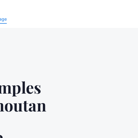
age
emples
houtan