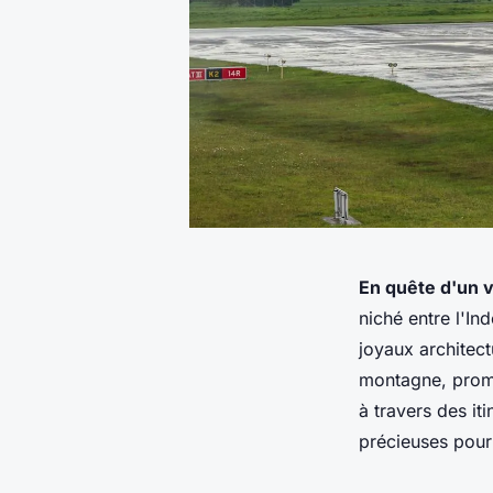
En quête d'un v
niché entre l'In
joyaux architec
montagne, prome
à travers des i
précieuses pour 