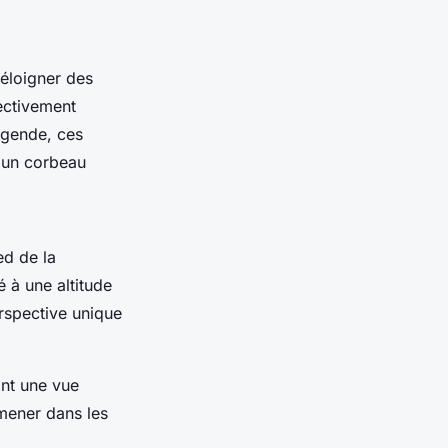
'éloigner des
ectivement
égende, ces
r un corbeau
ed de la
 à une altitude
erspective unique
ant une vue
mener dans les