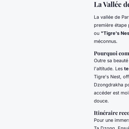
La Vallée d
La vallée de Par
première étape 
ou
"Tigre's Ne
méconnus.
Pourquoi com
Outre sa beauté 
l'altitude. Les
t
Tigre's Nest, of
Dzongdrakha pos
accéder est moin
douce.
Itinéraire r
Pour une immer
Ta Dzong. Ensui