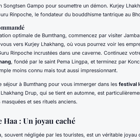
tain Songtsen Gampo pour soumettre un démon. Kurjey Lhakha
Guru Rinpoche, le fondateur du bouddhisme tantrique au Bh
ecommandé
ration optimale de Bumthang, commencez par visiter Jamb
z-vous vers Kurjey Lhakhang, où vous pourrez voir les empre
Guru Rinpoche incrustées dans une caverne. Continuez votre
hang
, fondé par le saint Pema Lingpa, et terminez par Ko
mple moins connu mais tout aussi impressionnant.
re séjour à Bumthang pour vous immerger dans les
festival 
 Lhakhang Drup, qui se tient en automne, est particulière
 masquées et ses rituels anciens.
e Haa : Un joyau caché
, souvent négligée par les touristes, est un véritable joyau