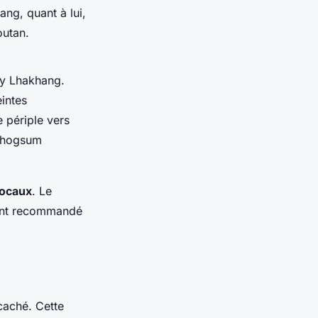
ng, quant à lui,
outan.
ay Lhakhang.
intes
 périple vers
nchogsum
locaux
. Le
ment recommandé
 caché. Cette