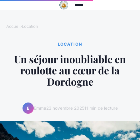
Accueil
›
Location
LOCATION
Un séjour inoubliable en
roulotte au cœur de la
Dordogne
Emma
23 novembre 2025
11 min de lecture
E