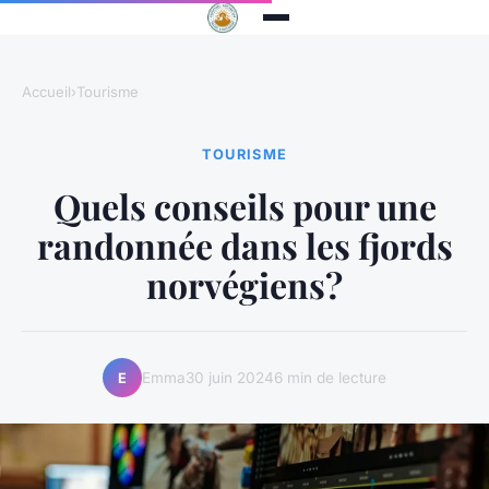
Accueil
›
Tourisme
TOURISME
Quels conseils pour une
randonnée dans les fjords
norvégiens?
Emma
30 juin 2024
6 min de lecture
E