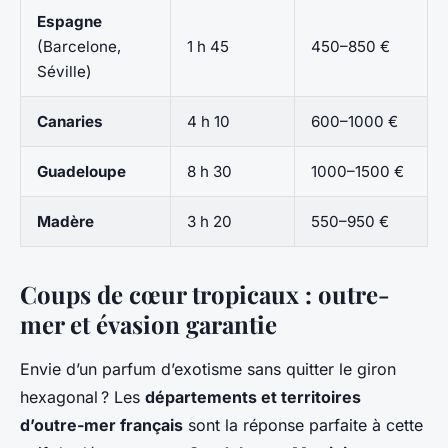
Espagne
(Barcelone,
1 h 45
450–850 €
Séville)
Canaries
4 h 10
600–1000 €
Guadeloupe
8 h 30
1000–1500 €
Madère
3 h 20
550–950 €
Coups de cœur tropicaux : outre-
mer et évasion garantie
Envie d’un parfum d’exotisme sans quitter le giron
hexagonal ? Les
départements et territoires
d’outre-mer français
sont la réponse parfaite à cette