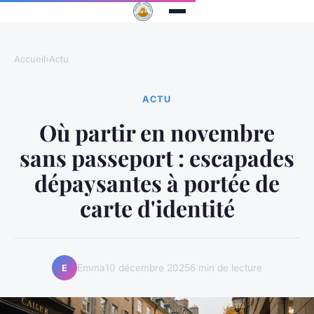
Accueil
›
Actu
ACTU
Où partir en novembre
sans passeport : escapades
dépaysantes à portée de
carte d'identité
Emma
10 décembre 2025
6 min de lecture
E