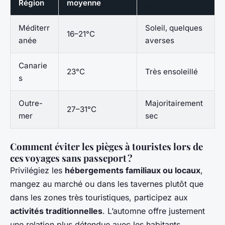
Région
moyenne
Méditerr
Soleil, quelques
16–21°C
anée
averses
Canarie
23°C
Très ensoleillé
s
Outre-
Majoritairement
27–31°C
mer
sec
Comment éviter les pièges à touristes lors de
ces voyages sans passeport ?
Privilégiez les
hébergements familiaux ou locaux
,
mangez au marché ou dans les tavernes plutôt que
dans les zones très touristiques, participez aux
activités traditionnelles
. L’automne offre justement
une relation plus détendue avec les habitants.